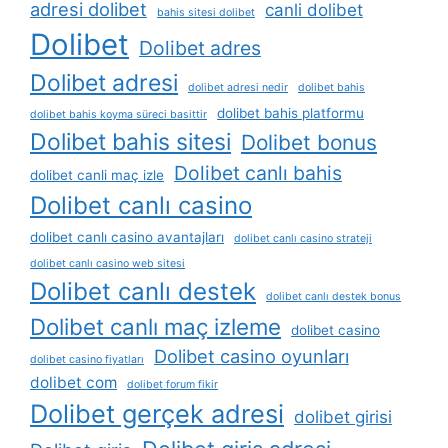
adresi dolibet
canli dolibet
bahis sitesi dolibet
Dolibet
Dolibet adres
Dolibet adresi
dolibet adresi nedir
dolibet bahis
dolibet bahis platformu
dolibet bahis koyma süreci basittir
Dolibet bahis sitesi
Dolibet bonus
Dolibet canlı bahis
dolibet canli maç izle
Dolibet canlı casino
dolibet canlı casino avantajları
dolibet canlı casino strateji
dolibet canlı casino web sitesi
Dolibet canlı destek
dolibet canlı destek bonus
Dolibet canlı maç izleme
dolibet casino
Dolibet casino oyunları
dolibet casino fiyatları
dolibet com
dolibet forum fikir
Dolibet gerçek adresi
dolibet girisi