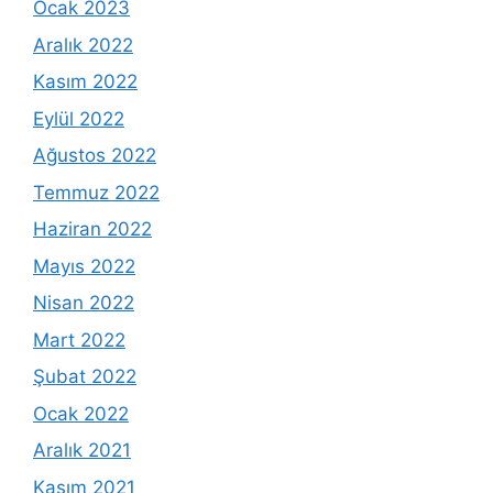
Ocak 2023
Aralık 2022
Kasım 2022
Eylül 2022
Ağustos 2022
Temmuz 2022
Haziran 2022
Mayıs 2022
Nisan 2022
Mart 2022
Şubat 2022
Ocak 2022
Aralık 2021
Kasım 2021