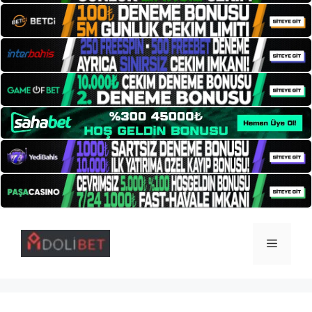
İçeriğe
atla
Menü