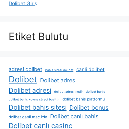
Dolibet Giriş
Etiket Bulutu
adresi dolibet
canli dolibet
bahis sitesi dolibet
Dolibet
Dolibet adres
Dolibet adresi
dolibet adresi nedir
dolibet bahis
dolibet bahis platformu
dolibet bahis koyma süreci basittir
Dolibet bahis sitesi
Dolibet bonus
Dolibet canlı bahis
dolibet canli maç izle
Dolibet canlı casino