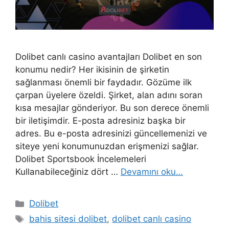
Dolibet canlı casino avantajları Dolibet en son
konumu nedir? Her ikisinin de şirketin
sağlanması önemli bir faydadır. Gözüme ilk
çarpan üyelere özeldi. Şirket, alan adını soran
kısa mesajlar gönderiyor. Bu son derece önemli
bir iletişimdir. E-posta adresiniz başka bir
adres. Bu e-posta adresinizi güncellemenizi ve
siteye yeni konumunuzdan erişmenizi sağlar.
Dolibet Sportsbook İncelemeleri
Kullanabileceğiniz dört …
Devamını oku…
Kategoriler
Dolibet
Etiketler
bahis sitesi dolibet
,
dolibet canlı casino