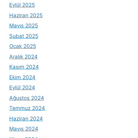
Eylül 2025
Haziran 2025
Mayıs 2025
Şubat 2025
Ocak 2025
Aralık 2024
Kasım 2024
Ekim 2024
Eylül 2024
Ağustos 2024
Temmuz 2024
Haziran 2024
Mayıs 2024