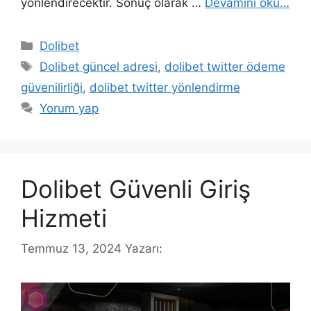
yönlendirecektir. Sonuç olarak …
Devamını oku…
Kategoriler
Dolibet
Etiketler
Dolibet güncel adresi
,
dolibet twitter ödeme
güvenilirliği
,
dolibet twitter yönlendirme
Yorum yap
Dolibet Güvenli Giriş
Hizmeti
Temmuz 13, 2024
Yazarı: