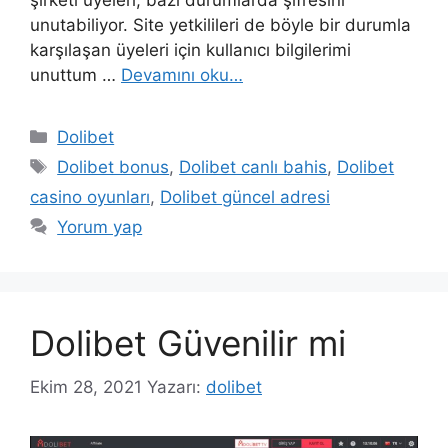
unutabiliyor. Site yetkilileri de böyle bir durumla
karşılaşan üyeleri için kullanıcı bilgilerimi
unuttum …
Devamını oku…
Kategoriler
Dolibet
Etiketler
Dolibet bonus
,
Dolibet canlı bahis
,
Dolibet
casino oyunları
,
Dolibet güncel adresi
Yorum yap
Dolibet Güvenilir mi
Ekim 28, 2021
Yazarı:
dolibet