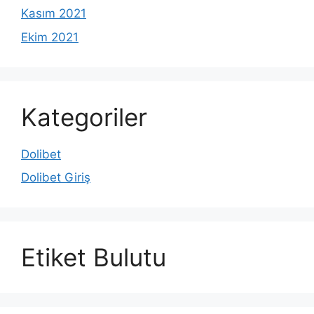
Kasım 2021
Ekim 2021
Kategoriler
Dolibet
Dolibet Giriş
Etiket Bulutu