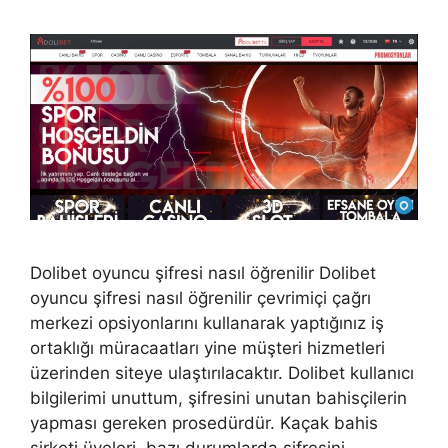
Dolibet oyuncu şifresi nasıl öğrenilir Dolibet
oyuncu şifresi nasıl öğrenilir çevrimiçi çağrı
merkezi opsiyonlarını kullanarak yaptığınız iş
ortaklığı müracaatları yine müşteri hizmetleri
üzerinden siteye ulaştırılacaktır. Dolibet kullanıcı
bilgilerimi unuttum, şifresini unutan bahisçilerin
yapması gereken prosedürdür. Kaçak bahis
şirketi üyeleri, bazı durumlarda şifresini