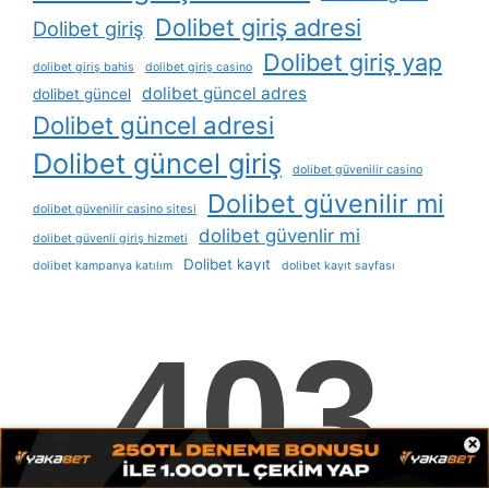
Dolibet giriş adresi
Dolibet giriş
Dolibet giriş yap
dolibet giriş bahis
dolibet giriş casino
dolibet güncel adres
dolibet güncel
Dolibet güncel adresi
Dolibet güncel giriş
dolibet güvenilir casino
Dolibet güvenilir mi
dolibet güvenilir casino sitesi
dolibet güvenlir mi
dolibet güvenli giriş hizmeti
Dolibet kayıt
dolibet kampanya katılım
dolibet kayıt sayfası
Dolibet kaç oldu
dolibet kullanıcıları
dolibet lisanslı altyapı
dolibet masaüstü sürümü
dolibet maç izle
dolibet maç yayın hizmeti
dolibet mevcut konum
dolibet mobil bağlantı hizmeti
dolibet mobil hizmeti
dolibet mobil ödemeler
dolibet müşteri hizmetleri adresi nedir
Dolibet nasıl bir site
×
Dolibet para yatırma
dolibet ortaklık sertifikası nedir