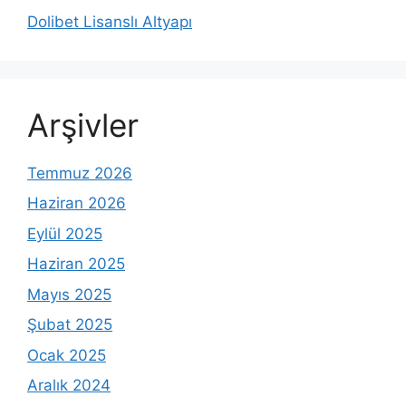
Dolibet Lisanslı Altyapı
Arşivler
Temmuz 2026
Haziran 2026
Eylül 2025
Haziran 2025
Mayıs 2025
Şubat 2025
Ocak 2025
Aralık 2024