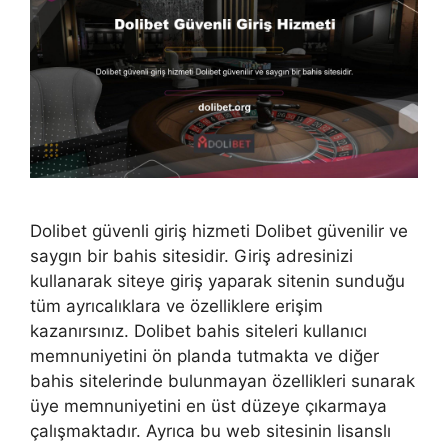
Dolibet güvenli giriş hizmeti Dolibet güvenilir ve
saygın bir bahis sitesidir. Giriş adresinizi
kullanarak siteye giriş yaparak sitenin sunduğu
tüm ayrıcalıklara ve özelliklere erişim
kazanırsınız. Dolibet bahis siteleri kullanıcı
memnuniyetini ön planda tutmakta ve diğer
bahis sitelerinde bulunmayan özellikleri sunarak
üye memnuniyetini en üst düzeye çıkarmaya
çalışmaktadır. Ayrıca bu web sitesinin lisanslı