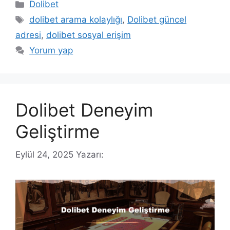
Kategoriler
Dolibet
Etiketler
dolibet arama kolaylığı
,
Dolibet güncel
adresi
,
dolibet sosyal erişim
Yorum yap
Dolibet Deneyim
Geliştirme
Eylül 24, 2025
Yazarı: