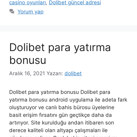
casino oyunları
,
Dolibet güncel adresi
Yorum yap
Dolibet para yatırma
bonusu
Aralık 16, 2021
Yazarı:
dolibet
Dolibet para yatırma bonusu Dolibet para
yatırma bonusu android uygulama ile adeta fark
oluşturuyor ve canlı bahis bürosu üyelerine
basit erişim fırsatını gün geçtikçe daha da
artırıyor. Site kurulduğu andan itibaren son
derece kaliteli olan altyapı çalışmaları ile