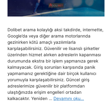
Dolibet arama kolaylığı aksi takdirde, internette,
Google’da veya diğer arama motorlarında
gezinirken kötü amaçlı yazılımlarla
karşılaşabilirsiniz. Güvenilir ve lisanslı şirketler
üzerinden hizmet alırken adreslerin kapanması
durumunda ekstra bir işlem yapmanıza gerek
kalmayacak. Giriş sorunları karşısında panik
yapmamanız gerektiğine dair birçok kullanıcı
yorumuyla karşılaşabilirsiniz. Güncel giriş
adreslerimize güvenilir bir platformdan
ulaştığınızda erişim engelleri ortadan
kalkacaktır. Yeniden …
Devamını oku…