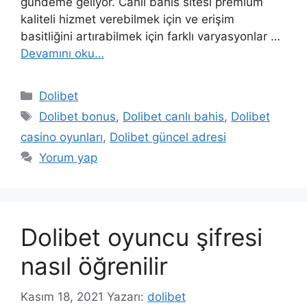
gündeme geliyor. Canlı bahis sitesi premium
kaliteli hizmet verebilmek için ve erişim
basitliğini artırabilmek için farklı varyasyonlar …
Devamını oku…
Kategoriler
Dolibet
Etiketler
Dolibet bonus
,
Dolibet canlı bahis
,
Dolibet
casino oyunları
,
Dolibet güncel adresi
Yorum yap
Dolibet oyuncu şifresi
nasıl öğrenilir
Kasım 18, 2021
Yazarı:
dolibet