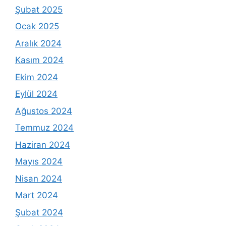
Şubat 2025
Ocak 2025
Aralık 2024
Kasım 2024
Ekim 2024
Eylül 2024
Ağustos 2024
Temmuz 2024
Haziran 2024
Mayıs 2024
Nisan 2024
Mart 2024
Şubat 2024