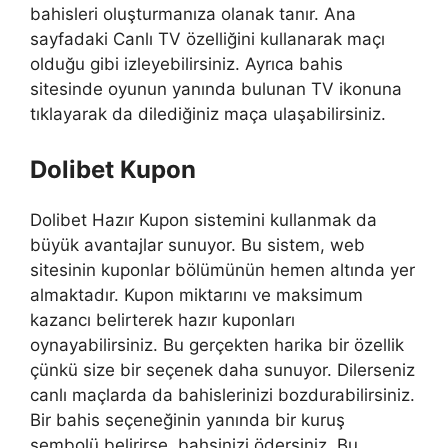
bahisleri oluşturmanıza olanak tanır. Ana
sayfadaki Canlı TV özelliğini kullanarak maçı
olduğu gibi izleyebilirsiniz. Ayrıca bahis
sitesinde oyunun yanında bulunan TV ikonuna
tıklayarak da dilediğiniz maça ulaşabilirsiniz.
Dolibet Kupon
Dolibet Hazır Kupon sistemini kullanmak da
büyük avantajlar sunuyor. Bu sistem, web
sitesinin kuponlar bölümünün hemen altında yer
almaktadır. Kupon miktarını ve maksimum
kazancı belirterek hazır kuponları
oynayabilirsiniz. Bu gerçekten harika bir özellik
çünkü size bir seçenek daha sunuyor. Dilerseniz
canlı maçlarda da bahislerinizi bozdurabilirsiniz.
Bir bahis seçeneğinin yanında bir kuruş
sembolü belirirse, bahsinizi ödersiniz. Bu