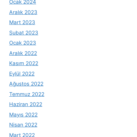
Ocak 2024
Aralık 2023
Mart 2023
Şubat 2023
Ocak 2023
Aralık 2022
Kasım 2022
Eylül 2022
Ağustos 2022
Temmuz 2022
Haziran 2022
Mayıs 2022
Nisan 2022
Mart 2022