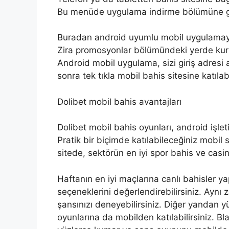
Bu menüde uygulama indirme bölümüne g
Buradan android uyumlu mobil uygulamayı c
Zira promosyonlar bölümündeki yerde kurul
Android mobil uygulama, sizi giriş adresi
sonra tek tıkla mobil bahis sitesine katılabi
Dolibet mobil bahis avantajları
Dolibet mobil bahis oyunları, android işlet
Pratik bir biçimde katılabileceğiniz mobil si
sitede, sektörün en iyi spor bahis ve cas
Haftanın en iyi maçlarına canlı bahisler y
seçeneklerini değerlendirebilirsiniz. Ayn
şansınızı deneyebilirsiniz. Diğer yandan
oyunlarına da mobilden katılabilirsiniz. Bl