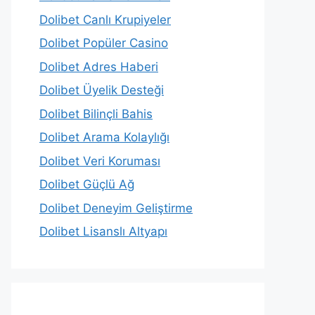
Dolibet Canlı Krupiyeler
Dolibet Popüler Casino
Dolibet Adres Haberi
Dolibet Üyelik Desteği
Dolibet Bilinçli Bahis
Dolibet Arama Kolaylığı
Dolibet Veri Koruması
Dolibet Güçlü Ağ
Dolibet Deneyim Geliştirme
Dolibet Lisanslı Altyapı