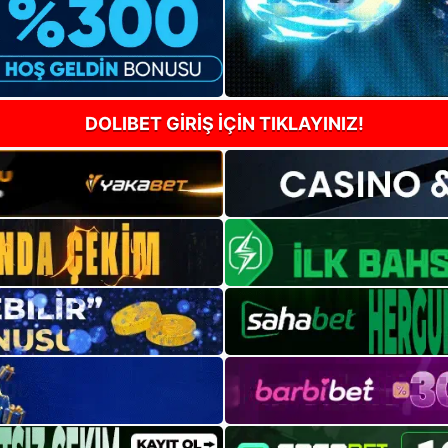
DOLIBET GİRİŞ İÇİN TIKLAYINIZ!