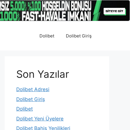
Dolibet
Dolibet Giriş
Son Yazılar
Dolibet Adresi
Dolibet Giriş
Dolibet
Dolibet Yeni Üyelere
Dolibet Bahis Yenilikleri