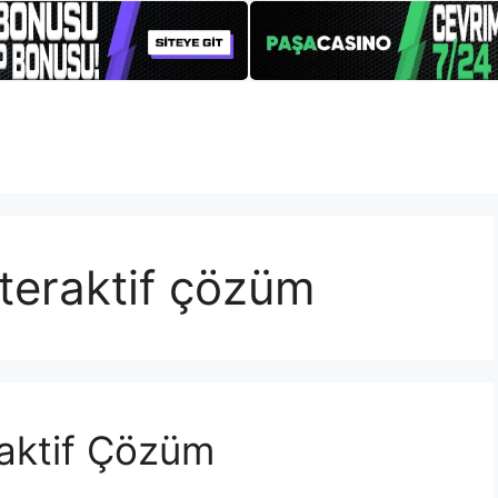
̇nteraktif çözüm
raktif Çözüm