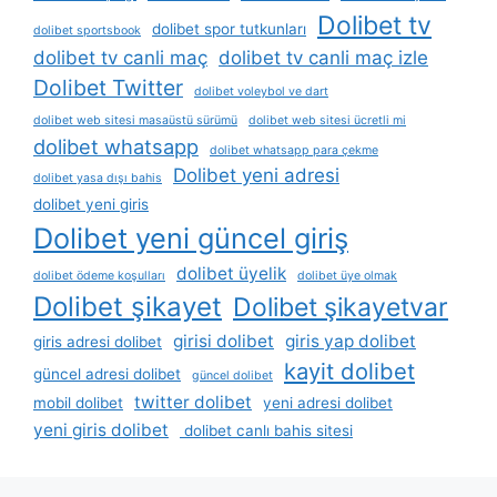
Dolibet tv
dolibet spor tutkunları
dolibet sportsbook
dolibet tv canli maç
dolibet tv canli maç izle
Dolibet Twitter
dolibet voleybol ve dart
dolibet web sitesi masaüstü sürümü
dolibet web sitesi ücretli mi
dolibet whatsapp
dolibet whatsapp para çekme
Dolibet yeni adresi
dolibet yasa dışı bahis
dolibet yeni giris
Dolibet yeni güncel giriş
dolibet üyelik
dolibet ödeme koşulları
dolibet üye olmak
Dolibet şikayet
Dolibet şikayetvar
girisi dolibet
giris yap dolibet
giris adresi dolibet
kayit dolibet
güncel adresi dolibet
güncel dolibet
twitter dolibet
mobil dolibet
yeni adresi dolibet
yeni giris dolibet
dolibet canlı bahis sitesi