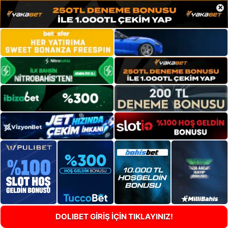
×
DOLIBET GİRİŞ İÇİN TIKLAYINIZ!