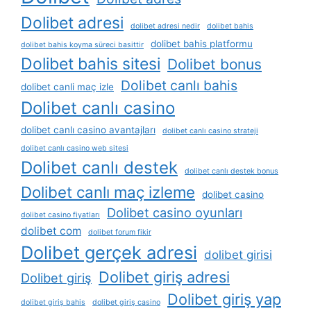
Dolibet adresi
dolibet adresi nedir
dolibet bahis
dolibet bahis platformu
dolibet bahis koyma süreci basittir
Dolibet bahis sitesi
Dolibet bonus
Dolibet canlı bahis
dolibet canli maç izle
Dolibet canlı casino
dolibet canlı casino avantajları
dolibet canlı casino strateji
dolibet canlı casino web sitesi
Dolibet canlı destek
dolibet canlı destek bonus
Dolibet canlı maç izleme
dolibet casino
Dolibet casino oyunları
dolibet casino fiyatları
dolibet com
dolibet forum fikir
Dolibet gerçek adresi
dolibet girisi
Dolibet giriş adresi
Dolibet giriş
Dolibet giriş yap
dolibet giriş bahis
dolibet giriş casino