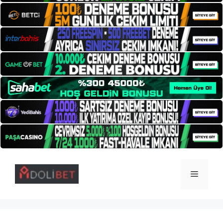
İçeriğe
atla
Menü