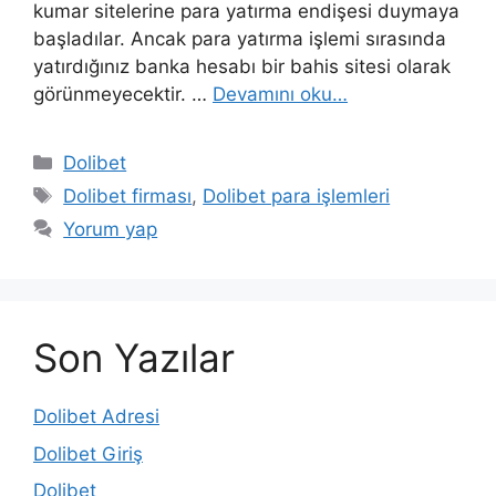
kumar sitelerine para yatırma endişesi duymaya
başladılar. Ancak para yatırma işlemi sırasında
yatırdığınız banka hesabı bir bahis sitesi olarak
görünmeyecektir. …
Devamını oku…
Kategoriler
Dolibet
Etiketler
Dolibet firması
,
Dolibet para işlemleri
Yorum yap
Son Yazılar
Dolibet Adresi
Dolibet Giriş
Dolibet