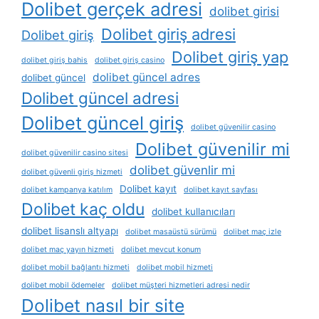
Dolibet gerçek adresi
dolibet girisi
Dolibet giriş adresi
Dolibet giriş
Dolibet giriş yap
dolibet giriş bahis
dolibet giriş casino
dolibet güncel adres
dolibet güncel
Dolibet güncel adresi
Dolibet güncel giriş
dolibet güvenilir casino
Dolibet güvenilir mi
dolibet güvenilir casino sitesi
dolibet güvenlir mi
dolibet güvenli giriş hizmeti
Dolibet kayıt
dolibet kampanya katılım
dolibet kayıt sayfası
Dolibet kaç oldu
dolibet kullanıcıları
dolibet lisanslı altyapı
dolibet masaüstü sürümü
dolibet maç izle
dolibet maç yayın hizmeti
dolibet mevcut konum
dolibet mobil bağlantı hizmeti
dolibet mobil hizmeti
dolibet mobil ödemeler
dolibet müşteri hizmetleri adresi nedir
Dolibet nasıl bir site