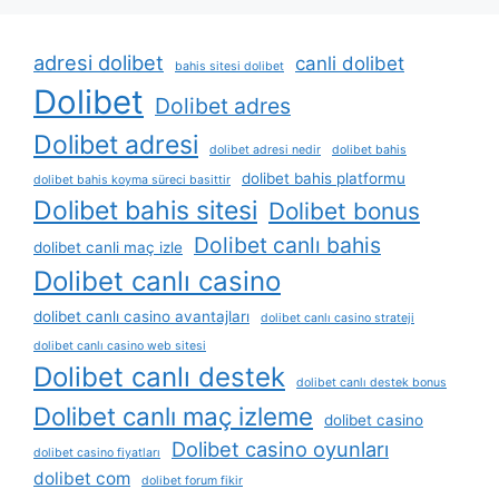
adresi dolibet
canli dolibet
bahis sitesi dolibet
Dolibet
Dolibet adres
Dolibet adresi
dolibet adresi nedir
dolibet bahis
dolibet bahis platformu
dolibet bahis koyma süreci basittir
Dolibet bahis sitesi
Dolibet bonus
Dolibet canlı bahis
dolibet canli maç izle
Dolibet canlı casino
dolibet canlı casino avantajları
dolibet canlı casino strateji
dolibet canlı casino web sitesi
Dolibet canlı destek
dolibet canlı destek bonus
Dolibet canlı maç izleme
dolibet casino
Dolibet casino oyunları
dolibet casino fiyatları
dolibet com
dolibet forum fikir