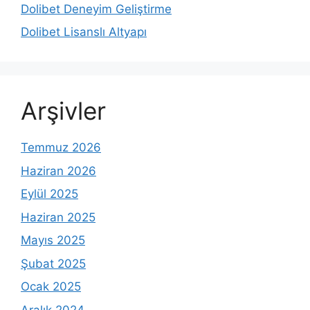
Dolibet Deneyim Geliştirme
Dolibet Lisanslı Altyapı
Arşivler
Temmuz 2026
Haziran 2026
Eylül 2025
Haziran 2025
Mayıs 2025
Şubat 2025
Ocak 2025
Aralık 2024