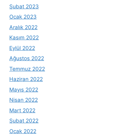
Şubat 2023
Ocak 2023
Aralık 2022
Kasım 2022
Eylül 2022
Ağustos 2022
Temmuz 2022
Haziran 2022
Mayıs 2022
Nisan 2022
Mart 2022
Şubat 2022
Ocak 2022