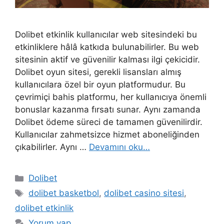
Dolibet etkinlik kullanıcılar web sitesindeki bu
etkinliklere hâlâ katkıda bulunabilirler. Bu web
sitesinin aktif ve güvenilir kalması ilgi çekicidir.
Dolibet oyun sitesi, gerekli lisansları almış
kullanıcılara özel bir oyun platformudur. Bu
çevrimiçi bahis platformu, her kullanıcıya önemli
bonuslar kazanma fırsatı sunar. Aynı zamanda
Dolibet ödeme süreci de tamamen güvenilirdir.
Kullanıcılar zahmetsizce hizmet aboneliğinden
çıkabilirler. Aynı …
Devamını oku…
Kategoriler
Dolibet
Etiketler
dolibet basketbol
,
dolibet casino sitesi
,
dolibet etkinlik
Yorum yap