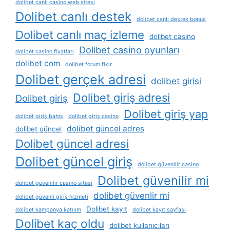
dolibet canlı casino web sitesi
Dolibet canlı destek
dolibet canlı destek bonus
Dolibet canlı maç izleme
dolibet casino
Dolibet casino oyunları
dolibet casino fiyatları
dolibet com
dolibet forum fikir
Dolibet gerçek adresi
dolibet girisi
Dolibet giriş adresi
Dolibet giriş
Dolibet giriş yap
dolibet giriş bahis
dolibet giriş casino
dolibet güncel adres
dolibet güncel
Dolibet güncel adresi
Dolibet güncel giriş
dolibet güvenilir casino
Dolibet güvenilir mi
dolibet güvenilir casino sitesi
dolibet güvenlir mi
dolibet güvenli giriş hizmeti
Dolibet kayıt
dolibet kampanya katılım
dolibet kayıt sayfası
Dolibet kaç oldu
dolibet kullanıcıları