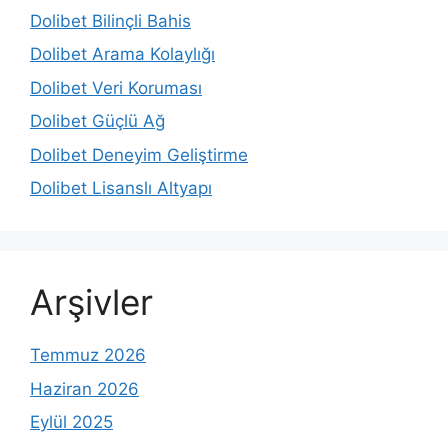
Dolibet Bilinçli Bahis
Dolibet Arama Kolaylığı
Dolibet Veri Koruması
Dolibet Güçlü Ağ
Dolibet Deneyim Geliştirme
Dolibet Lisanslı Altyapı
Arşivler
Temmuz 2026
Haziran 2026
Eylül 2025