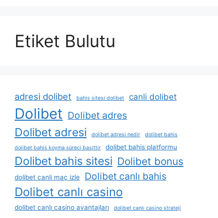
Etiket Bulutu
adresi dolibet
canli dolibet
bahis sitesi dolibet
Dolibet
Dolibet adres
Dolibet adresi
dolibet adresi nedir
dolibet bahis
dolibet bahis platformu
dolibet bahis koyma süreci basittir
Dolibet bahis sitesi
Dolibet bonus
Dolibet canlı bahis
dolibet canli maç izle
Dolibet canlı casino
dolibet canlı casino avantajları
dolibet canlı casino strateji