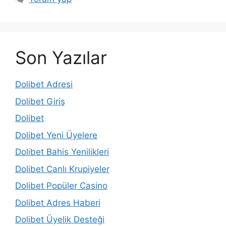
Son Yazılar
Dolibet Adresi
Dolibet Giriş
Dolibet
Dolibet Yeni Üyelere
Dolibet Bahis Yenilikleri
Dolibet Canlı Krupiyeler
Dolibet Popüler Casino
Dolibet Adres Haberi
Dolibet Üyelik Desteği