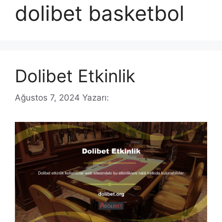
dolibet basketbol
Dolibet Etkinlik
Ağustos 7, 2024
Yazarı: