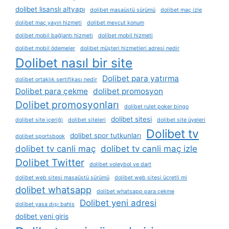
dolibet lisanslı altyapı
dolibet masaüstü sürümü
dolibet maç izle
dolibet maç yayın hizmeti
dolibet mevcut konum
dolibet mobil bağlantı hizmeti
dolibet mobil hizmeti
dolibet mobil ödemeler
dolibet müşteri hizmetleri adresi nedir
Dolibet nasıl bir site
Dolibet para yatırma
dolibet ortaklık sertifikası nedir
Dolibet para çekme
dolibet promosyon
Dolibet promosyonları
dolibet rulet poker bingo
dolibet sitesi
dolibet site i̇çeriği
dolibet siteleri
dolibet site üyeleri
Dolibet tv
dolibet spor tutkunları
dolibet sportsbook
dolibet tv canli maç
dolibet tv canli maç izle
Dolibet Twitter
dolibet voleybol ve dart
dolibet web sitesi masaüstü sürümü
dolibet web sitesi ücretli mi
dolibet whatsapp
dolibet whatsapp para çekme
Dolibet yeni adresi
dolibet yasa dışı bahis
dolibet yeni giris