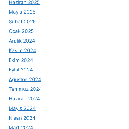
Haziran 2025
Mayıs 2025
Şubat 2025
Ocak 2025
Aralık 2024
Kasım 2024
Ekim 2024
Eylül 2024
Ağustos 2024
Temmuz 2024
Haziran 2024
Mayıs 2024
Nisan 2024
Mart 2024