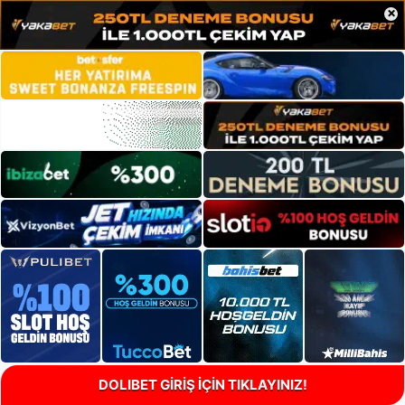
×
DOLIBET GİRİŞ İÇİN TIKLAYINIZ!