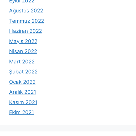
Eylül 2022
Ağustos 2022
Temmuz 2022
Haziran 2022
Mayıs 2022
Nisan 2022
Mart 2022
Şubat 2022
Ocak 2022
Aralık 2021
Kasım 2021
Ekim 2021