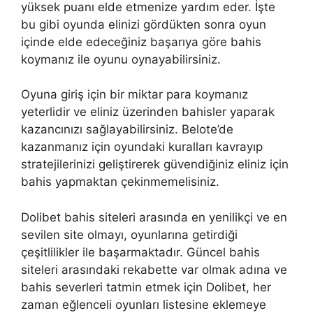
yüksek puanı elde etmenize yardım eder. İşte
bu gibi oyunda elinizi gördükten sonra oyun
içinde elde edeceğiniz başarıya göre bahis
koymanız ile oyunu oynayabilirsiniz.
Oyuna giriş için bir miktar para koymanız
yeterlidir ve eliniz üzerinden bahisler yaparak
kazancınızı sağlayabilirsiniz. Belote’de
kazanmanız için oyundaki kuralları kavrayıp
stratejilerinizi geliştirerek güvendiğiniz eliniz için
bahis yapmaktan çekinmemelisiniz.
Dolibet bahis siteleri arasında en yenilikçi ve en
sevilen site olmayı, oyunlarına getirdiği
çeşitlilikler ile başarmaktadır. Güncel bahis
siteleri arasındaki rekabette var olmak adına ve
bahis severleri tatmin etmek için Dolibet, her
zaman eğlenceli oyunları listesine eklemeye