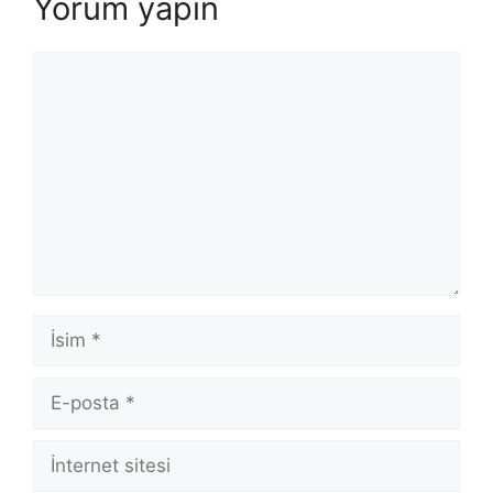
Yorum yapın
Yorum
İsim
E-
posta
İnternet
sitesi