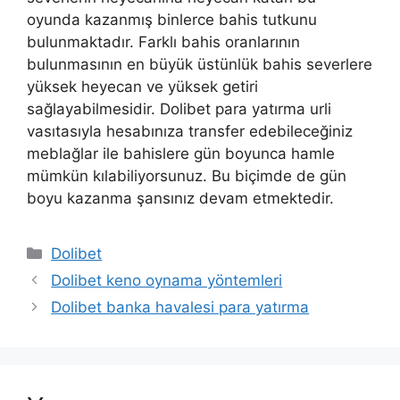
oyunda kazanmış binlerce bahis tutkunu
bulunmaktadır. Farklı bahis oranlarının
bulunmasının en büyük üstünlük bahis severlere
yüksek heyecan ve yüksek getiri
sağlayabilmesidir. Dolibet para yatırma urli
vasıtasıyla hesabınıza transfer edebileceğiniz
meblağlar ile bahislere gün boyunca hamle
mümkün kılabiliyorsunuz. Bu biçimde de gün
boyu kazanma şansınız devam etmektedir.
Kategoriler
Dolibet
Yazı
Dolibet keno oynama yöntemleri
dolaşımı
Dolibet banka havalesi para yatırma