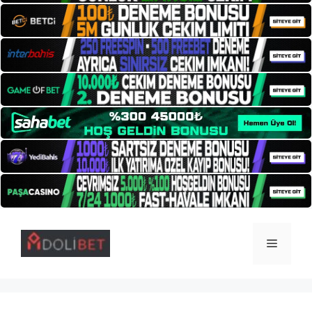
İçeriğe
atla
Menü