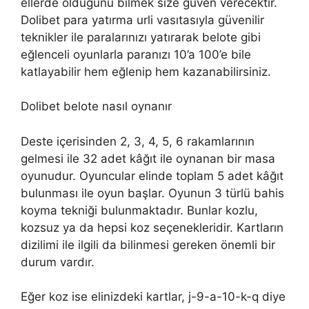
ellerde olduğunu bilmek size güven verecektir.
Dolibet para yatırma urli vasıtasıyla güvenilir
teknikler ile paralarınızı yatırarak belote gibi
eğlenceli oyunlarla paranızı 10’a 100’e bile
katlayabilir hem eğlenip hem kazanabilirsiniz.
Dolibet belote nasıl oynanır
Deste içerisinden 2, 3, 4, 5, 6 rakamlarının
gelmesi ile 32 adet kâğıt ile oynanan bir masa
oyunudur. Oyuncular elinde toplam 5 adet kâğıt
bulunması ile oyun başlar. Oyunun 3 türlü bahis
koyma tekniği bulunmaktadır. Bunlar kozlu,
kozsuz ya da hepsi koz seçenekleridir. Kartların
dizilimi ile ilgili da bilinmesi gereken önemli bir
durum vardır.
Eğer koz ise elinizdeki kartlar, j-9-a-10-k-q diye