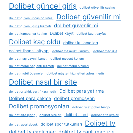
Dolibet güncel giriş
dolibet güvenilir casino
Dolibet güvenilir mi
dolibet güvenilir casino sitesi
dolibet güvenlir mi
dolibet güvenli giriş hizmeti
Dolibet kayıt
dolibet kampanya katılım
dolibet kayıt sayfası
Dolibet kaç oldu
dolibet kullanıcıları
dolibet lisanslı altyapı
dolibet masaüstü sürümü
dolibet maç izle
dolibet maç yayın hizmeti
dolibet mevcut konum
dolibet mobil bağlantı hizmeti
dolibet mobil hizmeti
dolibet mobil ödemeler
dolibet müşteri hizmetleri adresi nedir
Dolibet nasıl bir site
Dolibet para yatırma
dolibet ortaklık sertifikası nedir
Dolibet para çekme
dolibet promosyon
Dolibet promosyonları
dolibet rulet poker bingo
dolibet sitesi
dolibet site i̇çeriği
dolibet siteleri
dolibet site üyeleri
Dolibet tv
dolibet spor tutkunları
dolibet sportsbook
dolibet tv canli maç
dolibet tv canli maç izle