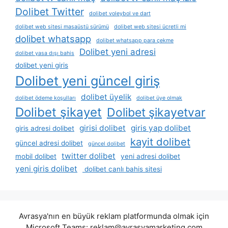
Dolibet Twitter
dolibet voleybol ve dart
dolibet web sitesi masaüstü sürümü
dolibet web sitesi ücretli mi
dolibet whatsapp
dolibet whatsapp para çekme
Dolibet yeni adresi
dolibet yasa dışı bahis
dolibet yeni giris
Dolibet yeni güncel giriş
dolibet üyelik
dolibet ödeme koşulları
dolibet üye olmak
Dolibet şikayet
Dolibet şikayetvar
girisi dolibet
giris yap dolibet
giris adresi dolibet
kayit dolibet
güncel adresi dolibet
güncel dolibet
twitter dolibet
mobil dolibet
yeni adresi dolibet
yeni giris dolibet
dolibet canlı bahis sitesi
Avrasya'nın en büyük reklam platformunda olmak için
Microsoft Teams:
reklam@avrasyamarketing.com