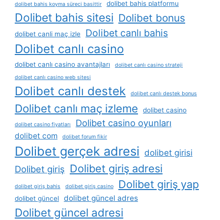
dolibet bahis platformu
dolibet bahis koyma süreci basittir
Dolibet bahis sitesi
Dolibet bonus
Dolibet canlı bahis
dolibet canli maç izle
Dolibet canlı casino
dolibet canlı casino avantajları
dolibet canlı casino strateji
dolibet canlı casino web sitesi
Dolibet canlı destek
dolibet canlı destek bonus
Dolibet canlı maç izleme
dolibet casino
Dolibet casino oyunları
dolibet casino fiyatları
dolibet com
dolibet forum fikir
Dolibet gerçek adresi
dolibet girisi
Dolibet giriş adresi
Dolibet giriş
Dolibet giriş yap
dolibet giriş bahis
dolibet giriş casino
dolibet güncel adres
dolibet güncel
Dolibet güncel adresi