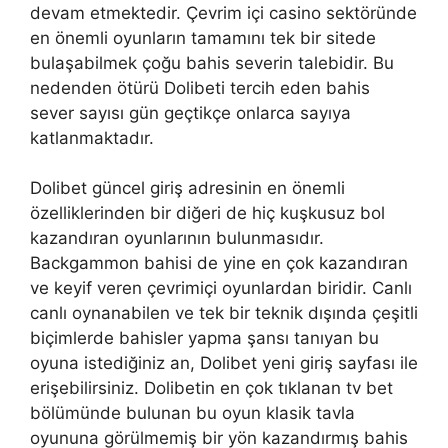
devam etmektedir. Çevrim içi casino sektöründe
en önemli oyunların tamamını tek bir sitede
bulaşabilmek çoğu bahis severin talebidir. Bu
nedenden ötürü Dolibeti tercih eden bahis
sever sayısı gün geçtikçe onlarca sayıya
katlanmaktadır.
Dolibet güncel giriş adresinin en önemli
özelliklerinden bir diğeri de hiç kuşkusuz bol
kazandıran oyunlarının bulunmasıdır.
Backgammon bahisi de yine en çok kazandıran
ve keyif veren çevrimiçi oyunlardan biridir. Canlı
canlı oynanabilen ve tek bir teknik dışında çeşitli
biçimlerde bahisler yapma şansı tanıyan bu
oyuna istediğiniz an, Dolibet yeni giriş sayfası ile
erişebilirsiniz. Dolibetin en çok tıklanan tv bet
bölümünde bulunan bu oyun klasik tavla
oyununa görülmemiş bir yön kazandırmış bahis