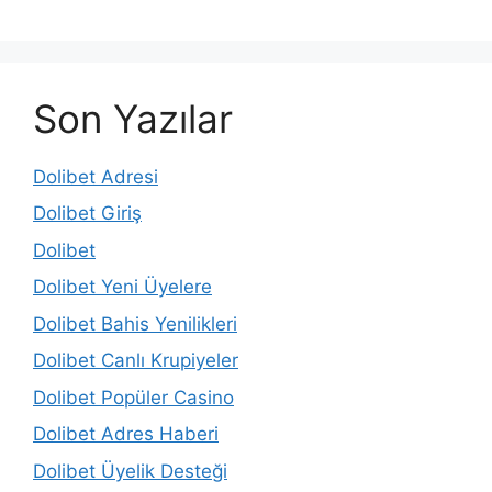
Son Yazılar
Dolibet Adresi
Dolibet Giriş
Dolibet
Dolibet Yeni Üyelere
Dolibet Bahis Yenilikleri
Dolibet Canlı Krupiyeler
Dolibet Popüler Casino
Dolibet Adres Haberi
Dolibet Üyelik Desteği