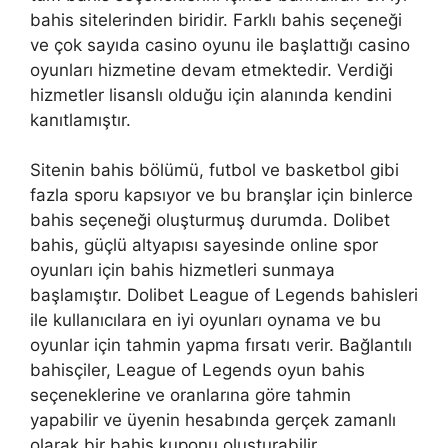
bahis sitelerinden biridir. Farklı bahis seçeneği
ve çok sayıda casino oyunu ile başlattığı casino
oyunları hizmetine devam etmektedir. Verdiği
hizmetler lisanslı olduğu için alanında kendini
kanıtlamıştır.
Sitenin bahis bölümü, futbol ve basketbol gibi
fazla sporu kapsıyor ve bu branşlar için binlerce
bahis seçeneği oluşturmuş durumda. Dolibet
bahis, güçlü altyapısı sayesinde online spor
oyunları için bahis hizmetleri sunmaya
başlamıştır. Dolibet League of Legends bahisleri
ile kullanıcılara en iyi oyunları oynama ve bu
oyunlar için tahmin yapma fırsatı verir. Bağlantılı
bahisçiler, League of Legends oyun bahis
seçeneklerine ve oranlarına göre tahmin
yapabilir ve üyenin hesabında gerçek zamanlı
olarak bir bahis kuponu oluşturabilir.