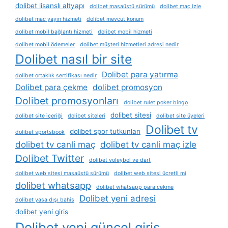
dolibet lisanslı altyapı
dolibet masaüstü sürümü
dolibet maç izle
dolibet maç yayın hizmeti
dolibet mevcut konum
dolibet mobil bağlantı hizmeti
dolibet mobil hizmeti
dolibet mobil ödemeler
dolibet müşteri hizmetleri adresi nedir
Dolibet nasıl bir site
Dolibet para yatırma
dolibet ortaklık sertifikası nedir
Dolibet para çekme
dolibet promosyon
Dolibet promosyonları
dolibet rulet poker bingo
dolibet sitesi
dolibet site i̇çeriği
dolibet siteleri
dolibet site üyeleri
Dolibet tv
dolibet spor tutkunları
dolibet sportsbook
dolibet tv canli maç
dolibet tv canli maç izle
Dolibet Twitter
dolibet voleybol ve dart
dolibet web sitesi masaüstü sürümü
dolibet web sitesi ücretli mi
dolibet whatsapp
dolibet whatsapp para çekme
Dolibet yeni adresi
dolibet yasa dışı bahis
dolibet yeni giris
Dolibet yeni güncel giriş