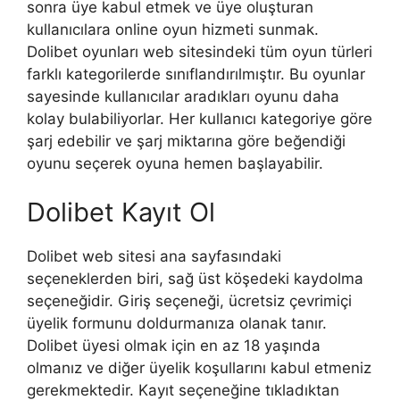
sonra üye kabul etmek ve üye oluşturan
kullanıcılara online oyun hizmeti sunmak.
Dolibet oyunları web sitesindeki tüm oyun türleri
farklı kategorilerde sınıflandırılmıştır. Bu oyunlar
sayesinde kullanıcılar aradıkları oyunu daha
kolay bulabiliyorlar. Her kullanıcı kategoriye göre
şarj edebilir ve şarj miktarına göre beğendiği
oyunu seçerek oyuna hemen başlayabilir.
Dolibet Kayıt Ol
Dolibet web sitesi ana sayfasındaki
seçeneklerden biri, sağ üst köşedeki kaydolma
seçeneğidir. Giriş seçeneği, ücretsiz çevrimiçi
üyelik formunu doldurmanıza olanak tanır.
Dolibet üyesi olmak için en az 18 yaşında
olmanız ve diğer üyelik koşullarını kabul etmeniz
gerekmektedir. Kayıt seçeneğine tıkladıktan