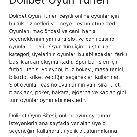
Dolibet Oyun Türleri çeşitli online oyunlar için
hukuk hizmetleri vermeye devam etmektedir.
Oyunları, maç öncesi ve canlı bahis
seçeneklerinin yanı sıra slot ve canlı casino
oyunlarını içerir. Oyun türü için oluşturulan
kategori, üyelerinin oyunları bulabilecekleri farklı
başlıklardan oluşmaktadır. Spor bahisleri için
futbol, ​​tenis, voleybol, buz hokeyi, masa tenisi,
bilardo, kriket ve diğer seçenekleri kullanırlar.
Slot oyunları casino oyunlarının yanı sıra rulet,
blackjack, poker, bakara, ejderha ve kaplan gibi
tüm oyunlar oynanabilmektedir.
Dolibet Oyun Sitesi, online oyun oynamak
isteyenlerin ana sayfada yer alan üye ol
seçeneğini kullanarak üyelik oluşturmalarına