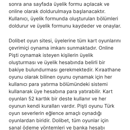
sonra ana sayfada üyelik formu açılacak ve
online olarak doldurulmaya başlanacaktır.
Kullanıcı, üyelik formunda oluşturulan bölümleri
doldurur ve üyelik formunu kaydeder ve onaylar.
Dolibet oyun sitesi, üyelerine tüm kart oyunlarını
çevrimiçi oynama imkanı sunmaktadır. Online
Pişti oynamak isteyen kişilerin üyelik
oluşturması ve üyelik hesabında belirli bir
bakiye bulundurması gerekmektedir. Kıraathane
oyunu olarak bilinen oyunu oynamak için her
kullanıcı para yatırma bölümündeki sistemi
kullanarak üye hesabına para yatırabilir. Kart
oyunları 52 kartlık bir deste kullanır ve her
oyunun kendi kuralları vardır. Pişti oyunu Türk
oyun severlerin eğlence amaçlı oynadığı
oyunlardan biridir. Dolibet, tüm oyunlar için
sanal ödeme yöntemleri ve banka hesabı