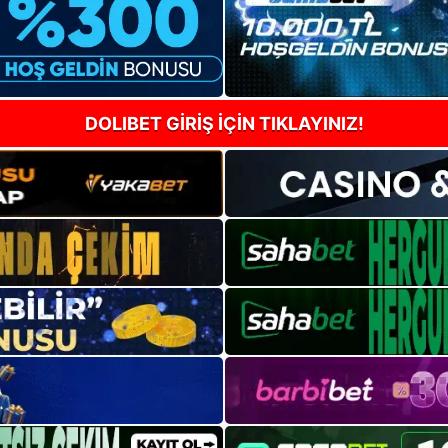
DOLIBET GİRİŞ İÇİN TIKLAYINIZ!