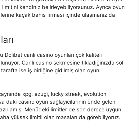
limitini kendiniz belirleyebiliyorsunuz. Ayrıca oyun
iflerine kaçak bahis firması içinde ulaşmanız da
ları
 Dolibet canlı casino oyunları çok kaliteli
lunuyor. Canlı casino sekmesine tıkladığınızda sol
tarafta ise iş birliğine gidilmiş olan oyun
aynında xpg, ezugi, lucky streak, evolution
a daki casino oyun sağlayıcılarının önde gelen
ü hazırlamış. Menüdeki limitler de son derece uygun.
aha yüksek limitli olan masaları da görebiliyoruz.